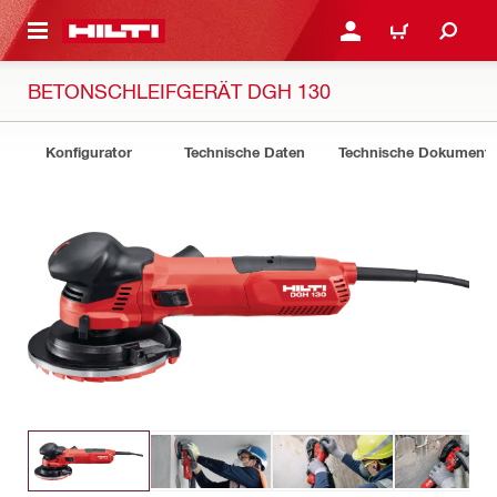
AUPTINHALT
ANMELDEN ODER REGIS
WARENKORB
BETONSCHLEIFGERÄT DGH 130
Konfigurator
Technische Daten
Technische Dokument