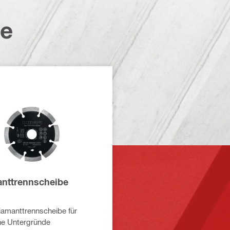
te
nttrennscheibe
l
amanttrennscheibe für
ne Untergründe