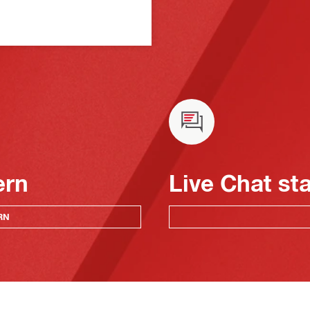
ern
Live Chat st
RN