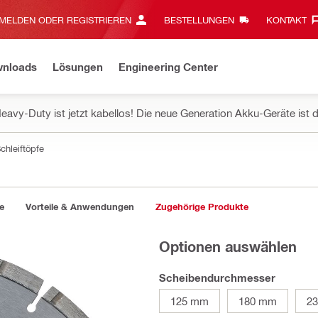
MELDEN ODER REGISTRIEREN
BESTELLUNGEN
KONTAKT‎
wnloads
Lösungen
Engineering Center
eavy-Duty ist jetzt kabellos! Die neue Generation Akku-Geräte ist d
chleiftöpfe
e
Vorteile & Anwendungen
Zugehörige Produkte
Optionen auswählen
Scheibendurchmesser
125 mm
180 mm
2