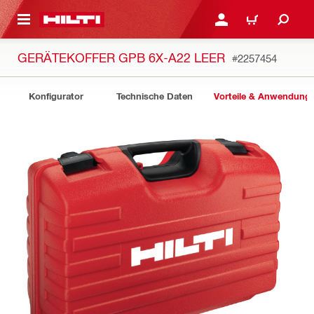
AUPTINHALT
ANMELDEN ODER REGIS
WARENKORB
GERÄTEKOFFER GPB 6X-A22 LEER
#2257454
Konfigurator
Technische Daten
Vorteile & Anwendung