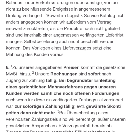
Betriebs- oder Verkehrsstörungen oder sonstige, von uns
nicht zu beeinflussende Ereignisse in angemessenem
5
Umfang verlängert.
Soweit im Logistik Service Katalog nicht
anders angegeben können wir außerdem vom Vertrag
insoweit zurücktreten, als die Produkte noch nicht geliefert
sind und innerhalb einer angemessen verlängerten Lieferfrist
mangels Selbstbelieferung auch nicht beschafft werden
können. Das Vorliegen eines Lieferverzuges setzt eine
Mahnung des Kunden voraus.
1
6.
Zu unseren angegebenen
Preisen
kommt die gesetzliche
2
MwSt. hinzu.
Unsere
Rechnungen
sind
sofort
nach
Zugang zur Zahlung
fällig. Bei begründeter Einleitung
eines gerichtlichen Mahnverfahrens gegen unseren
Kunden werden sämtliche noch offenen Forderungen
,
auch wenn für diese ein verlängertes Zahlungsziel vereinbart
war,
zur sofortigen Zahlung fällig
; evtl.
gewährte Skonti
3
gelten dann nicht mehr
.
Bei Überschreitung eines
vereinbarten Zahlungsziels sind wir berechtigt, außer unseren
gesetzlichen Ansprüchen ab Verzugseintritt bereits ab