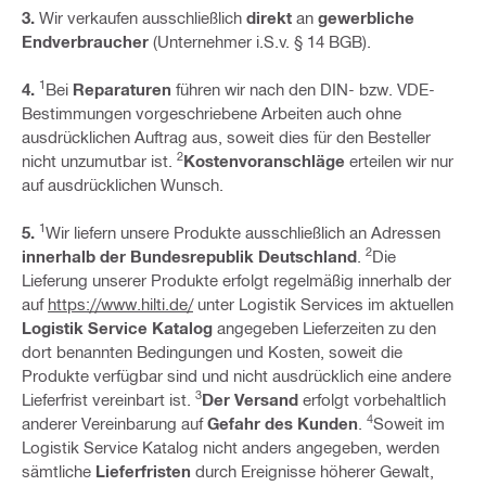
3.
Wir verkaufen ausschließlich
direkt
an
gewerbliche
Endverbraucher
(Unternehmer i.S.v. § 14 BGB).
1
4.
Bei
Reparaturen
führen wir nach den DIN- bzw. VDE-
Bestimmungen vorgeschriebene Arbeiten auch ohne
ausdrücklichen Auftrag aus, soweit dies für den Besteller
2
nicht unzumutbar ist.
Kostenvoranschläge
erteilen wir nur
auf ausdrücklichen Wunsch.
1
5.
Wir liefern unsere Produkte ausschließlich an Adressen
2
innerhalb der Bundesrepublik Deutschland
.
Die
Lieferung unserer Produkte erfolgt regelmäßig innerhalb der
auf
https://www.hilti.de/
unter Logistik Services im aktuellen
Logistik Service Katalog
angegeben Lieferzeiten zu den
dort benannten Bedingungen und Kosten, soweit die
Produkte verfügbar sind und nicht ausdrücklich eine andere
3
Lieferfrist vereinbart ist.
Der Versand
erfolgt vorbehaltlich
4
anderer Vereinbarung auf
Gefahr des Kunden
.
Soweit im
Logistik Service Katalog nicht anders angegeben, werden
sämtliche
Lieferfristen
durch Ereignisse höherer Gewalt,