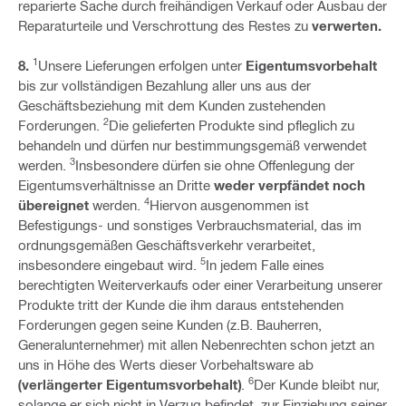
reparierte Sache durch freihändigen Verkauf oder Ausbau der
Reparaturteile und Verschrottung des Restes zu
verwerten.
1
8.
Unsere Lieferungen erfolgen unter
Eigentumsvorbehalt
bis zur vollständigen Bezahlung aller uns aus der
Geschäftsbeziehung mit dem Kunden zustehenden
2
Forderungen.
Die gelieferten Produkte sind pfleglich zu
behandeln und dürfen nur bestimmungsgemäß verwendet
3
werden.
Insbesondere dürfen sie ohne Offenlegung der
Eigentumsverhältnisse an Dritte
weder verpfändet noch
4
übereignet
werden.
Hiervon ausgenommen ist
Befestigungs- und sonstiges Verbrauchsmaterial, das im
ordnungsgemäßen Geschäftsverkehr verarbeitet,
5
insbesondere eingebaut wird.
In jedem Falle eines
berechtigten Weiterverkaufs oder einer Verarbeitung unserer
Produkte tritt der Kunde die ihm daraus entstehenden
Forderungen gegen seine Kunden (z.B. Bauherren,
Generalunternehmer) mit allen Nebenrechten schon jetzt an
uns in Höhe des Werts dieser Vorbehaltsware ab
6
(verlängerter Eigentumsvorbehalt)
.
Der Kunde bleibt nur,
solange er sich nicht in Verzug befindet, zur Einziehung seiner