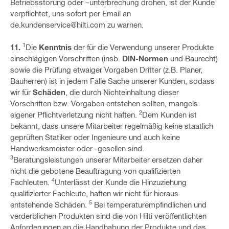
Betriebsstörung oder –unterbrechung drohen, ist der Kunde
verpflichtet, uns sofort per Email an
de.kundenservice@hilti.com zu warnen.
1
11.
Die
Kenntnis
der für die Verwendung unserer Produkte
einschlägigen Vorschriften (insb.
DlN-Normen
und Baurecht)
sowie die Prüfung etwaiger Vorgaben Dritter (z.B. Planer,
Bauherren) ist in jedem Falle Sache unserer Kunden, sodass
wir für
Schäden
, die durch Nichteinhaltung dieser
Vorschriften bzw. Vorgaben entstehen sollten, mangels
2
eigener Pflichtverletzung nicht haften.
Dem Kunden ist
bekannt, dass unsere Mitarbeiter regelmäßig keine staatlich
geprüften Statiker oder Ingenieure und auch keine
Handwerksmeister oder -gesellen sind.
3
Beratungsleistungen unserer Mitarbeiter ersetzen daher
nicht die gebotene Beauftragung von qualifizierten
4
Fachleuten.
Unterlässt der Kunde die Hinzuziehung
qualifizierter Fachleute, haften wir nicht für hieraus
5
entstehende Schäden.
Bei temperaturempfindlichen und
verderblichen Produkten sind die von Hilti veröffentlichten
Anforderungen an die Handhabung der Produkte und das