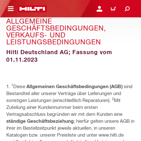
AUPTINHALT
ANMELDEN ODER REGIS
WARENKORB
ALLGEMEINE
GESCHÄFTSBEDINGUNGEN,
VERKAUFS- UND
LEISTUNGSBEDINGUNGEN
Hilti Deutschland AG; Fassung vom
01.11.2023
1
1.
Diese
Allgemeinen Geschäftsbedingungen (AGB)
sind
Bestandteil aller unserer Verträge über Lieferungen und
2
sonstigen Leistungen (einschließlich Reparaturen).
Mit
Zuteilung einer Kundennummer beim ersten
Vertragsabschluss begründen wir mit dem Kunden eine
ständige Geschäftsbeziehung
; hierfür gelten unsere AGB in
ihrer im Bestellzeitpunkt jeweils aktuellen, in unseren
Katalogen bzw. unserer Preisliste und unter www.hilti.de