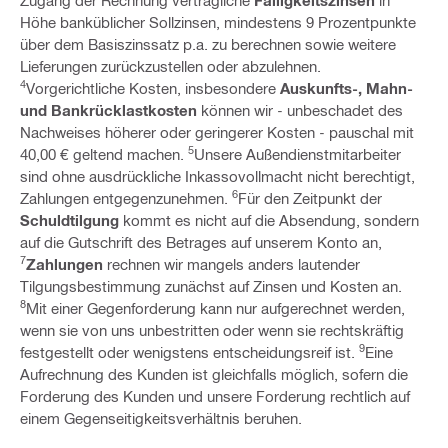
Zugang der Rechnung vertragliche
Fälligkeitszinsen
in
Höhe banküblicher Sollzinsen, mindestens 9 Prozentpunkte
über dem Basiszinssatz p.a. zu berechnen sowie weitere
Lieferungen zurückzustellen oder abzulehnen.
4
Vorgerichtliche Kosten, insbesondere
Auskunfts-, Mahn-
und Bankrücklastkosten
können wir - unbeschadet des
Nachweises höherer oder geringerer Kosten - pauschal mit
5
40,00 € geltend machen.
Unsere Außendienstmitarbeiter
sind ohne ausdrückliche Inkassovollmacht nicht berechtigt,
6
Zahlungen entgegenzunehmen.
Für den Zeitpunkt der
Schuldtilgung
kommt es nicht auf die Absendung, sondern
auf die Gutschrift des Betrages auf unserem Konto an,
7
Zahlungen
rechnen wir mangels anders lautender
Tilgungsbestimmung zunächst auf Zinsen und Kosten an.
8
Mit einer Gegenforderung kann nur aufgerechnet werden,
wenn sie von uns unbestritten oder wenn sie rechtskräftig
9
festgestellt oder wenigstens entscheidungsreif ist.
Eine
Aufrechnung des Kunden ist gleichfalls möglich, sofern die
Forderung des Kunden und unsere Forderung rechtlich auf
einem Gegenseitigkeitsverhältnis beruhen.