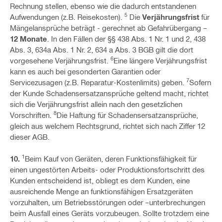
Rechnung stellen, ebenso wie die dadurch entstandenen
5
Aufwendungen (z.B. Reisekosten).
Die
Verjährungsfrist
für
Mängelansprüche beträgt - gerechnet ab Gefahrübergang –
12 Monate
. In den Fällen der §§ 438 Abs. 1 Nr. 1 und 2, 438
Abs. 3, 634a Abs. 1 Nr. 2, 634 a Abs. 3 BGB gilt die dort
6
vorgesehene Verjährungsfrist.
Eine längere Verjährungsfrist
kann es auch bei gesonderten Garantien oder
7
Servicezusagen (z.B. Reparatur-Kostenlimits) geben.
Sofern
der Kunde Schadensersatzansprüche geltend macht, richtet
sich die Verjährungsfrist allein nach den gesetzlichen
8
Vorschriften.
Die Haftung für Schadensersatzansprüche,
gleich aus welchem Rechtsgrund, richtet sich nach Ziffer 12
dieser AGB.
1
10.
Beim Kauf von Geräten, deren Funktionsfähigkeit für
einen ungestörten Arbeits- oder Produktionsfortschritt des
Kunden entscheidend ist, obliegt es dem Kunden, eine
ausreichende Menge an funktionsfähigen Ersatzgeräten
vorzuhalten, um Betriebsstörungen oder –unterbrechungen
beim Ausfall eines Geräts vorzubeugen. Sollte trotzdem eine