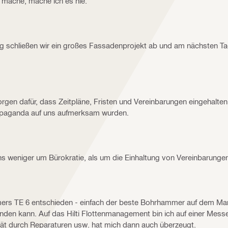
 mache, mache ich es nie."
 Tag schließen wir ein großes Fassadenprojekt ab und am nächsten T
 sorgen dafür, dass Zeitpläne, Fristen und Vereinbarungen eingehalte
paganda auf uns aufmerksam wurden.
uns weniger um Bürokratie, als um die Einhaltung von Vereinbarung
mers TE 6 entschieden - einfach der beste Bohrhammer auf dem Mar
enden kann. Auf das Hilti Flottenmanagement bin ich auf einer Me
ität durch Reparaturen usw. hat mich dann auch überzeugt.