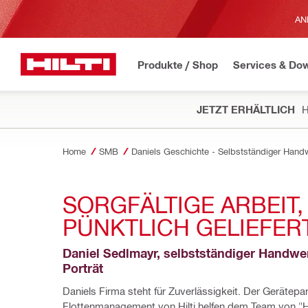
AN
Produkte / Shop
Services & Do
JETZT ERHÄLTLICH
H
Home
SMB
Daniels Geschichte - Selbstständiger Hand
SORGFÄLTIGE ARBEIT, 
PÜNKTLICH GELIEFER
Daniel Sedlmayr, selbstständiger Handwer
Porträt
Daniels Firma steht für Zuverlässigkeit. Der Gerätepa
Flottenmanagement von Hilti helfen dem Team von "H