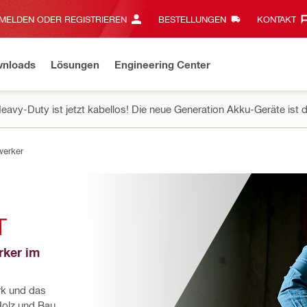
MELDEN ODER REGISTRIEREN
BESTELLUNGEN
KONTAKT‎
wnloads
Lösungen
Engineering Center
eavy-Duty ist jetzt kabellos! Die neue Generation Akku-Geräte ist d
werker
T
ker im 
rk und das 
olz und Bau 