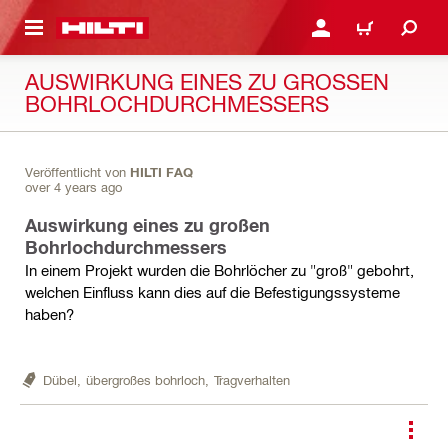
AUPTINHALT
ANMELDEN ODER REGIS
WARENKORB
AUSWIRKUNG EINES ZU GROSSEN B
OHRLOCHDURCHMESSERS
Veröffentlicht von
HILTI FAQ
over 4 years ago
Auswirkung eines zu großen
Bohrlochdurchmessers
In einem Projekt wurden die Bohrlöcher zu "groß" gebohrt,
welchen Einfluss kann dies auf die Befestigungssysteme
haben?
Dübel,
übergroßes bohrloch,
Tragverhalten