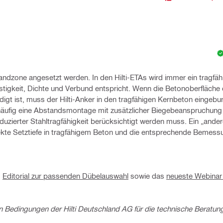
Randzone angesetzt werden. In den Hilti-ETAs wird immer ein tragfäh
tigkeit, Dichte und Verbund entspricht. Wenn die Betonoberfläche
igt ist, muss der Hilti-Anker in den tragfähigen Kernbeton eingeb
t häufig eine Abstandsmontage mit zusätzlicher Biegebeanspruchung
uzierter Stahltragfähigkeit berücksichtigt werden muss. Ein „and
rrekte Setztiefe in tragfähigem Beton und die entsprechende Bemess
s
Editorial zur passenden Dübelauswahl
sowie das
neueste Webina
 Bedingungen der Hilti Deutschland AG für die technische Beratun