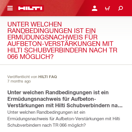
AUPTINHALT
ANMELDEN ODER REGIS
WARENKORB
UNTER WELCHEN
RANDBEDINGUNGEN IST EIN
ERMÜDUNGSNACHWEIS FÜR
AUFBETON-VERSTÄRKUNGEN MIT
HILTI SCHUBVERBINDERN NACH TR
066 MÖGLICH?
Veröffentlicht von
HILTI FAQ
7 months ago
Unter welchen Randbedingungen ist ein
Ermüdungsnachweis für Aufbeton-
Verstärkungen mit Hilti Schubverbindern nach
TR 066 möglich?
Unter welchen Randbedingungen ist ein
Ermüdungsnachweis für Aufbeton-Verstärkungen mit Hilti
Schubverbindern nach TR 066 möglich?