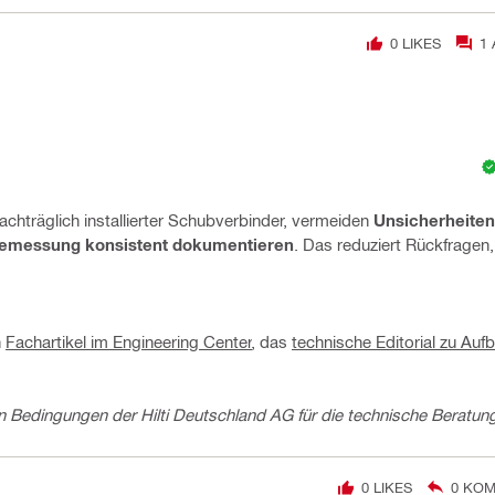
0
LIKES
1
chträglich installierter Schubverbinder, vermeiden
Unsicherheiten
emessung konsistent dokumentieren
. Das reduziert Rückfragen, 
n
Fachartikel im Engineering Center
, das
technische Editorial zu Auf
 Bedingungen der Hilti Deutschland AG für die technische Beratun
0
LIKES
0
KOM