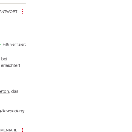
ANTWORT
Hilti verifiziert
bei
erleichtert
beton
, das
g
Anwendung.
MENTARE