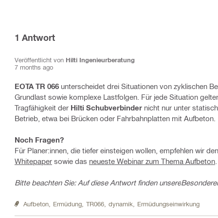
1
Antwort
Veröffentlicht von
Hilti Ingenieurberatung
7 months ago
EOTA TR 066
unterscheidet drei Situationen von zyklischen B
Grundlast sowie komplexe Lastfolgen. Für jede Situation gelt
Tragfähigkeit der
Hilti Schubverbinder
nicht nur unter statis
Betrieb, etwa bei Brücken oder Fahrbahnplatten mit Aufbeton.
Noch Fragen?
Für Planer:innen, die tiefer einsteigen wollen, empfehlen wir de
Whitepaper
sowie das
neueste Webinar zum Thema Aufbeton
.
Bitte beachten Sie: Auf diese Antwort finden unsere
Besonderen
Aufbeton,
Ermüdung,
TR066,
dynamik,
Ermüdungseinwirkung