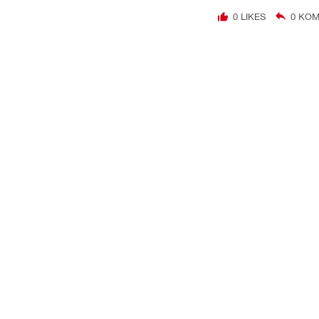
0
LIKES
0
KOM