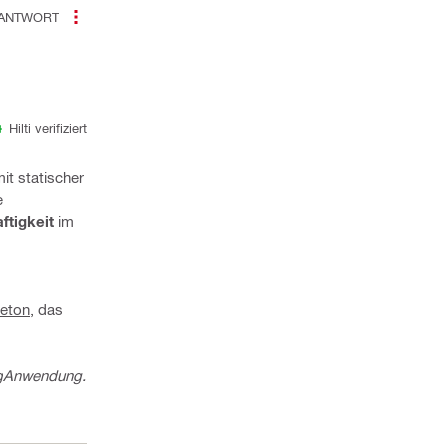
ANTWORT
Hilti verifiziert
it statischer
e
ftigkeit
im
beton
, das
g
Anwendung.