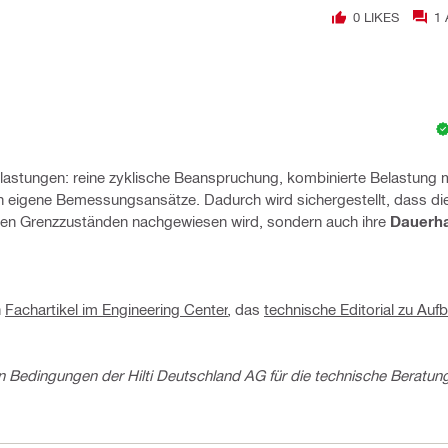
0
LIKES
1
elastungen: reine zyklische Beanspruchung, kombinierte Belastung m
en eigene Bemessungsansätze. Dadurch wird sichergestellt, dass di
chen Grenzzuständen nachgewiesen wird, sondern auch ihre
Dauerha
n
Fachartikel im Engineering Center
, das
technische Editorial zu Auf
 Bedingungen der Hilti Deutschland AG für die technische Beratun