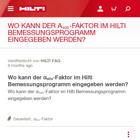
AUPTINHALT
ANMELDEN ODER REGIS
WARENKORB
WO KANN DER Αₛᵤₛ-FAKTOR IM HILTI
BEMESSUNGSPROGRAMM
EINGEGEBEN WERDEN?
Veröffentlicht von
HILTI FAQ
9 months ago
Wo kann der αₛᵤₛ-Faktor im Hilti
Bemessungsprogramm eingegeben werden?
Wo kann der αₛᵤₛ-Faktor im Hilti Bemessungsprogramm
eingegeben werden?
Dauerlast,
αₛᵤₛ-Faktor