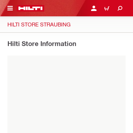
AUPTINHALT
ANMELDEN ODER REGIS
WARENKORB
HILTI STORE STRAUBING
Hilti Store Information