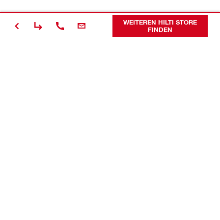
WEITEREN HILTI STORE
FINDEN
Kontakt
News
Karriere
Unternehmen