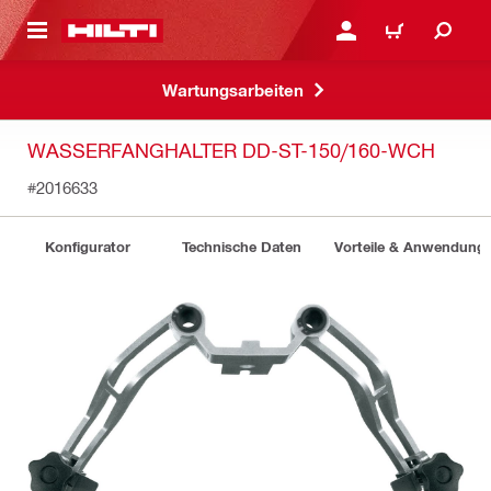
AUPTINHALT
ANMELDEN ODER REGIS
WARENKORB
Wartungsarbeiten
WASSERFANGHALTER DD-ST-150/160-WCH
#2016633
Konfigurator
Technische Daten
Vorteile & Anwendung