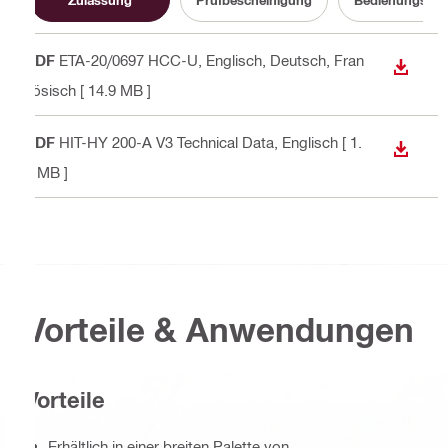
PDF
ETA-20/0697 HCC-U
, Englisch, Deutsch, Fran
ANZEI
zösisch
[ 14.9 MB ]
PDF
HIT-HY 200-A V3 Technical Data
, Englisch
[ 1.
ANZEI
8 MB ]
Vorteile & Anwendungen
Vorteile
Erhältlich in einer breiten Palette von