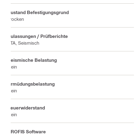
Zustand Befestigungsgrund
Trocken
Zulassungen / Prüfberichte
ETA, Seismisch
Seismische Belastung
Nein
Ermüdungsbelastung
Nein
Feuerwiderstand
Nein
PROFIS Software