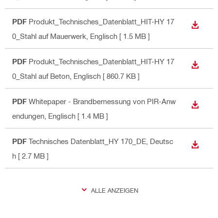
PDF
Produkt_Technisches_Datenblatt_HIT-HY 17
ANZEI
0_Stahl auf Mauerwerk
, Englisch
[ 1.5 MB ]
PDF
Produkt_Technisches_Datenblatt_HIT-HY 17
ANZEI
0_Stahl auf Beton
, Englisch
[ 860.7 KB ]
PDF
Whitepaper - Brandbemessung von PIR-Anw
ANZEI
endungen
, Englisch
[ 1.4 MB ]
PDF
Technisches Datenblatt_HY 170_DE
, Deutsc
ANZEI
h
[ 2.7 MB ]
ALLE ANZEIGEN