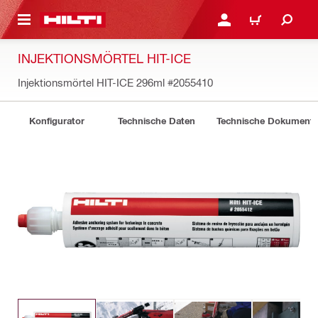
AUPTINHALT
ANMELDEN ODER REGIS
WARENKORB
INJEKTIONSMÖRTEL HIT-ICE
Injektionsmörtel HIT-ICE 296ml
#2055410
Konfigurator
Technische Daten
Technische Dokument