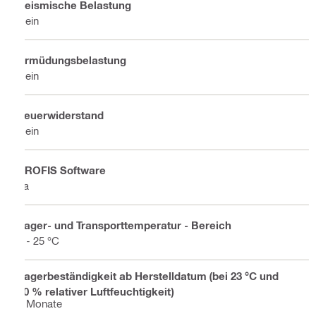
Seismische Belastung
Nein
Ermüdungsbelastung
Nein
Feuerwiderstand
Nein
PROFIS Software
Ja
Lager- und Transporttemperatur - Bereich
5 - 25 °C
Lagerbeständigkeit ab Herstelldatum (bei 23 °C und
50 % relativer Luftfeuchtigkeit)
9 Monate