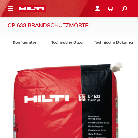
AUPTINHALT
ANMELDEN ODER REGIS
WARENKORB
CP 633 BRANDSCHUTZMÖRTEL
Konfigurator
Technische Daten
Technische Dokument