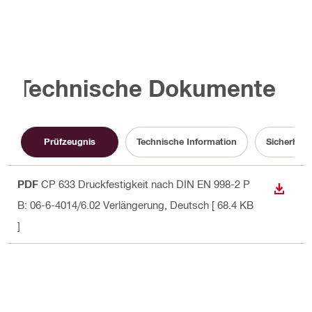
Technische Dokumente
Prüfzeugnis
Technische Information
Sicherheit
PDF
CP 633 Druckfestigkeit nach DIN EN 998-2 P
ANZEI
B: 06-6-4014/6.02 Verlängerung
, Deutsch
[ 68.4 KB
]