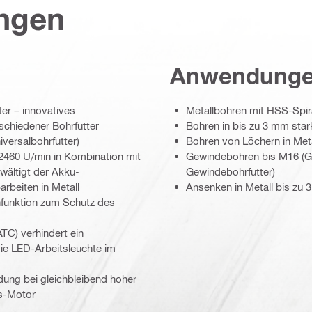
ungen
Anwendung
ter – innovatives
Metallbohren mit HSS-Spir
schiedener Bohrfutter
Bohren in bis zu 3 mm sta
versalbohrfutter)
Bohren von Löchern in Met
 2460 U/min in Kombination mit
Gewindebohren bis M16 (Gew
ältigt der Akku-
Gewindebohrfutter)
rbeiten in Metall
Ansenken in Metall bis z
nfunktion zum Schutz des
TC) verhindert ein
die LED-Arbeitsleuchte im
ung bei gleichbleibend hoher
ss-Motor