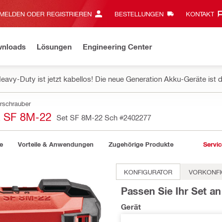
MELDEN ODER REGISTRIEREN
BESTELLUNGEN
KONTAKT‎
wnloads
Lösungen
Engineering Center
eavy-Duty ist jetzt kabellos! Die neue Generation Akku-Geräte ist d
rschrauber
SF 8M-22
Set SF 8M-22 Sch
#2402277
e
Vorteile & Anwendungen
Zugehörige Produkte
Servic
KONFIGURATOR
VORKONFI
Passen Sie Ihr Set an
Gerät