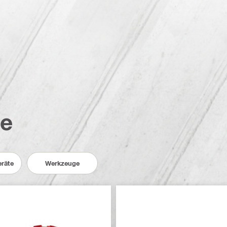
te
räte
Werkzeuge