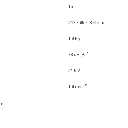
15
242 x 69 x 226 mm
1.9 kg
1
78 dB (A)
21.6 V
2
1.6 m/s²
ng)
ng)