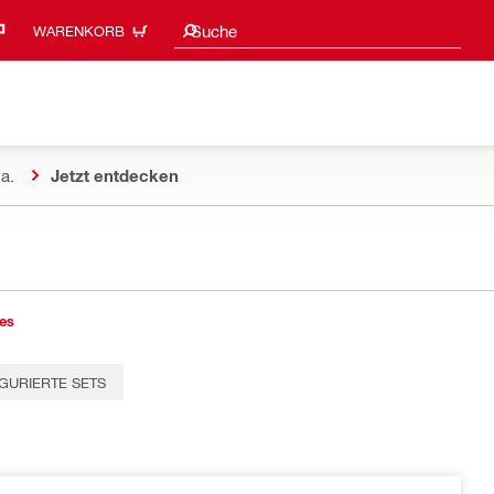
Suchvorschläge
Suche
WARENKORB
a.
Jetzt entdecken
es
GURIERTE SETS