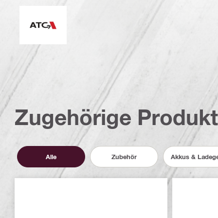
Elektronische Schnellabschaltung (ATC)
Zugehörige Produk
Alle
Zubehör
Akkus & Ladege