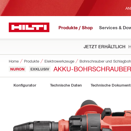
AN
Produkte / Shop
Services & Do
JETZT ERHÄLTLICH
H
Home
Produkte
Elektrowerkzeuge
Bohrschrauber und Schlagboh
AKKU-BOHRSCHRAUBER 
NURON
EXKLUSIV
Konfigurator
Technische Daten
Technische Dokument