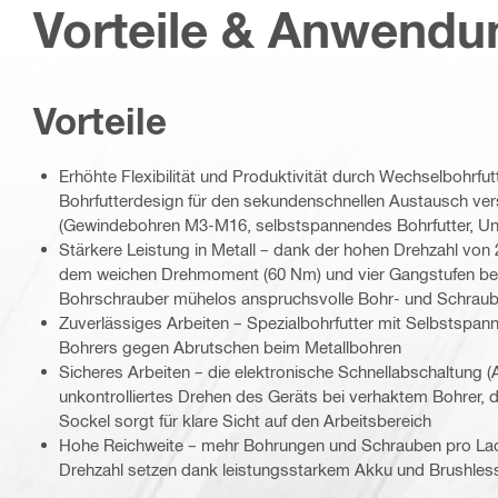
Vorteile & Anwend
Vorteile
Erhöhte Flexibilität und Produktivität durch Wechselbohrfut
Bohrfutterdesign für den sekundenschnellen Austausch ver
(Gewindebohren M3-M16, selbstspannendes Bohrfutter, Uni
Stärkere Leistung in Metall – dank der hohen Drehzahl von
dem weichen Drehmoment (60 Nm) und vier Gangstufen bew
Bohrschrauber mühelos anspruchsvolle Bohr- und Schrauba
Zuverlässiges Arbeiten – Spezialbohrfutter mit Selbstspan
Bohrers gegen Abrutschen beim Metallbohren
Sicheres Arbeiten – die elektronische Schnellabschaltung (A
unkontrolliertes Drehen des Geräts bei verhaktem Bohrer, 
Sockel sorgt für klare Sicht auf den Arbeitsbereich
Hohe Reichweite – mehr Bohrungen und Schrauben pro Lad
Drehzahl setzen dank leistungsstarkem Akku und Brushle