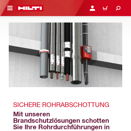
AUPTINHALT
ANMELDEN ODER REGIS
WARENKORB
SICHERE ROHRABSCHOTTUNG
Mit unseren 
Brandschutzlösungen schotten 
Sie Ihre Rohrdurchführungen in 