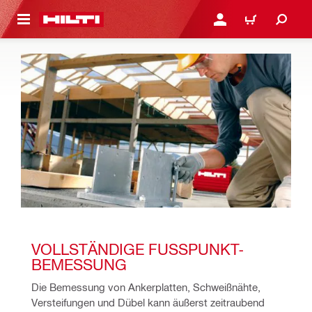
AUPTINHALT
ANMELDEN ODER REGIS
WARENKORB
VOLLSTÄNDIGE FUSSPUNKT-B
EMESSUNG 
Die Bemessung von Ankerplatten, Schweißnähte, 
Versteifungen und Dübel kann äußerst zeitraubend 